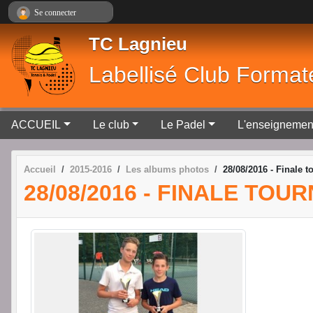
Panneau de gestion des cookies
Se connecter
TC Lagnieu
Labellisé Club Format
ACCUEIL
Le club
Le Padel
L'enseignemen
Accueil
2015-2016
Les albums photos
28/08/2016 - Finale t
28/08/2016 - FINALE TOU