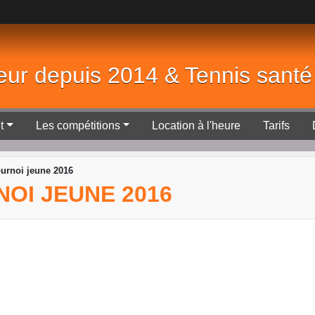
eur depuis 2014 & Tennis sant
t
Les compétitions
Location à l'heure
Tarifs
ournoi jeune 2016
RNOI JEUNE 2016