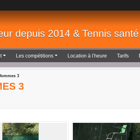
eur depuis 2014 & Tennis sant
t
Les compétitions
Location à l'heure
Tarifs
 Hommes 3
MES 3