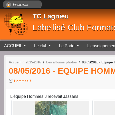
Panneau de gestion des cookies
Se connecter
TC Lagnieu
Labellisé Club Format
ACCUEIL
Le club
Le Padel
L'enseignemen
Accueil
2015-2016
Les albums photos
08/05/2016 - Equipe
08/05/2016 - EQUIPE HOM
Hommes 3
L'équipe Hommes 3 recevait Jassans