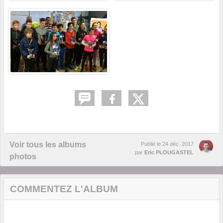
Voir tous les albums
Publié le
24 déc. 2017
par
Eric PLOUGASTEL
photos
COMMENTEZ L'ALBUM