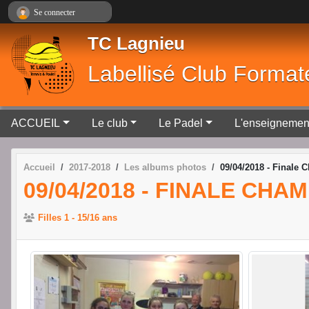
Panneau de gestion des cookies
Se connecter
TC Lagnieu
Labellisé Club Format
ACCUEIL
Le club
Le Padel
L'enseignemen
Accueil
2017-2018
Les albums photos
09/04/2018 - Finale 
09/04/2018 - FINALE CHA
Filles 1 - 15/16 ans