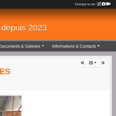
Participer au site :
é depuis 2023
Documents & Galeries
Informations & Contacts
LES