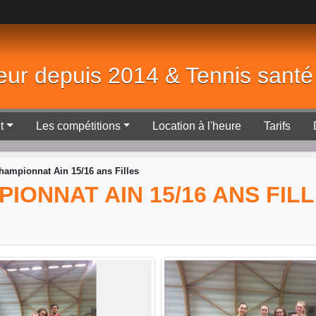
eur depuis 2014 & Tennis sant
t
Les compétitions
Location à l'heure
Tarifs
Championnat Ain 15/16 ans Filles
MPIONNAT AIN 15/16 ANS FIL