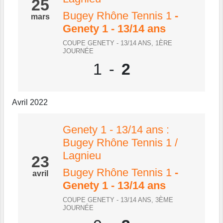
25
Bugey Rhône Tennis 1
-
mars
Genety 1 - 13/14 ans
COUPE GENETY - 13/14 ANS, 1ÈRE
JOURNÉE
1
-
2
Avril 2022
Genety 1 - 13/14 ans :
Bugey Rhône Tennis 1 /
Lagnieu
23
Bugey Rhône Tennis 1
-
avril
Genety 1 - 13/14 ans
COUPE GENETY - 13/14 ANS, 3ÈME
JOURNÉE