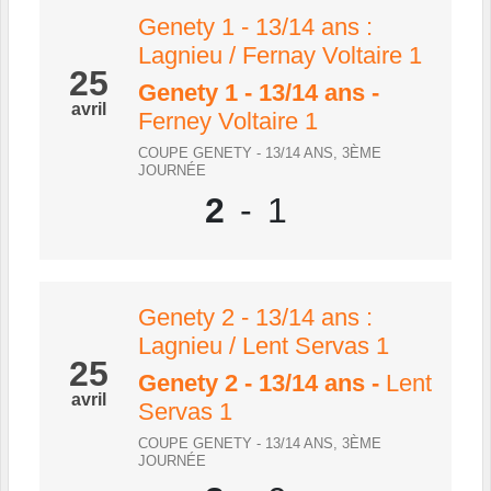
Genety 1 - 13/14 ans :
Lagnieu / Fernay Voltaire 1
25
Genety 1 - 13/14 ans
-
avril
Ferney Voltaire 1
COUPE GENETY - 13/14 ANS, 3ÈME
JOURNÉE
2
-
1
Genety 2 - 13/14 ans :
Lagnieu / Lent Servas 1
25
Genety 2 - 13/14 ans
-
Lent
avril
Servas 1
COUPE GENETY - 13/14 ANS, 3ÈME
JOURNÉE