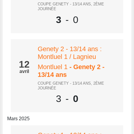
COUPE GENETY - 13/14 ANS, 2ÈME
JOURNÉE
3
-
0
Genety 2 - 13/14 ans :
Montluel 1 / Lagnieu
12
Montluel 1
- Genety 2 -
avril
13/14 ans
COUPE GENETY - 13/14 ANS, 2ÈME
JOURNÉE
3
-
0
Mars 2025