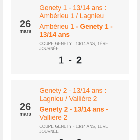
Genety 1 - 13/14 ans :
Ambérieu 1 / Lagnieu
26
Ambérieu 1
- Genety 1 -
mars
13/14 ans
COUPE GENETY - 13/14 ANS, 1ÈRE
JOURNÉE
1
-
2
Genety 2 - 13/14 ans :
Lagnieu / Vallière 2
26
Genety 2 - 13/14 ans
-
mars
Vallière 2
COUPE GENETY - 13/14 ANS, 1ÈRE
JOURNÉE