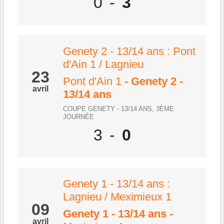
0
-
3
Genety 2 - 13/14 ans : Pont
d'Ain 1 / Lagnieu
23
Pont d'Ain 1
- Genety 2 -
avril
13/14 ans
COUPE GENETY - 13/14 ANS, 3ÈME
JOURNÉE
3
-
0
Genety 1 - 13/14 ans :
Lagnieu / Meximieux 1
09
Genety 1 - 13/14 ans
-
avril