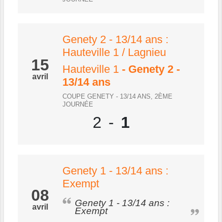
Genety 2 - 13/14 ans :
Hauteville 1 / Lagnieu
15
Hauteville 1
- Genety 2 -
avril
13/14 ans
COUPE GENETY - 13/14 ANS, 2ÈME
JOURNÉE
2
-
1
Genety 1 - 13/14 ans :
Exempt
08
Genety 1 - 13/14 ans :
avril
Exempt