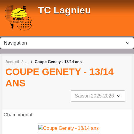
Panneau de gestion des cookies
TC Lagnieu
Accueil
Coupe Genety - 13/14 ans
COUPE GENETY - 13/14
ANS
Championnat