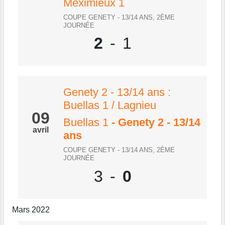
Meximieux 1
COUPE GENETY - 13/14 ANS, 2ÈME
JOURNÉE
2
-
1
Genety 2 - 13/14 ans :
Buellas 1 / Lagnieu
09
Buellas 1
- Genety 2 - 13/14
avril
ans
COUPE GENETY - 13/14 ANS, 2ÈME
JOURNÉE
3
-
0
Mars 2022