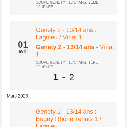
COUPE GENETY - 13/14 ANS, 2ÈME
JOURNÉE
Genety 2 - 13/14 ans :
Lagnieu / Viriat 1
01
Genety 2 - 13/14 ans
-
Viriat
avril
1
COUPE GENETY - 13/14 ANS, 1ÈRE
JOURNÉE
1
-
2
Mars 2023
Genety 1 - 13/14 ans :
Bugey Rhône Tennis 1 /
Lagnieu