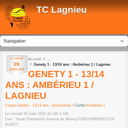
Panneau de gestion des cookies
TC Lagnieu
Le
samedi
Accueil
26
Genety 1 - 13/14 ans : Ambérieu 1 / Lagnieu
MARS
2022
GENETY 1 - 13/14
ANS : AMBÉRIEU 1 /
LAGNIEU
Coupe Genety - 13/14 ans, 1ère journée
/ Contre
Ambérieu 1
Le
samedi
26
mars
2022
de 14h à 18h
Lieu :
Stade Omnisports Avenue de Mering
01500
AMBERIEU EN
BUGEY