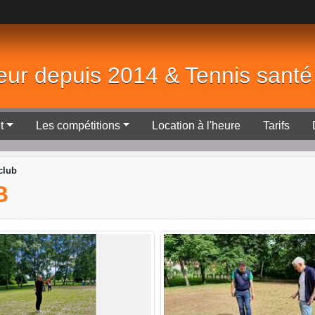
eur depuis 2014 & Tennis sant
t
Les compétitions
Location à l'heure
Tarifs
club
B