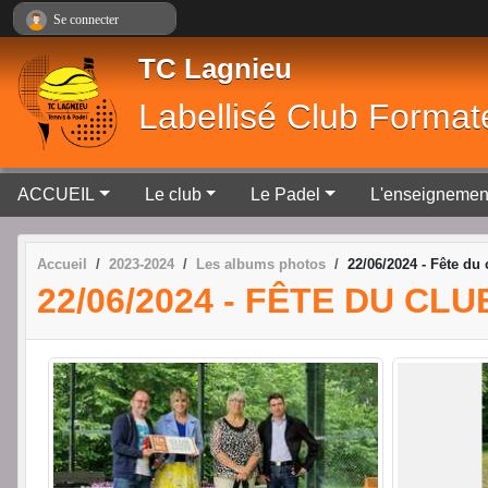
Panneau de gestion des cookies
Se connecter
TC Lagnieu
Labellisé Club Format
ACCUEIL
Le club
Le Padel
L'enseignemen
Accueil
2023-2024
Les albums photos
22/06/2024 - Fête du 
22/06/2024 - FÊTE DU CLU