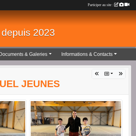
Participer au site :
é depuis 2023
Documents & Galeries
Informations & Contacts
IDUEL JEUNES