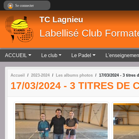
Panneau de gestion des cookies
Se connecter
TC Lagnieu
Labellisé Club Format
ACCUEIL
Le club
Le Padel
L'enseignemen
Accueil
2023-2024
Les albums photos
17/03/2024 - 3 titres
17/03/2024 - 3 TITRES D