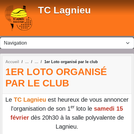
Panneau de gestion des cookies
TC Lagnieu
Accueil
1er Loto organisé par le club
1ER LOTO ORGANISÉ
PAR LE CLUB
Le
TC Lagnieu
est heureux de vous annoncer
er
l'organisation de son 1
loto le
samedi 15
février
dès 20h30 à la salle polyvalente de
Lagnieu.