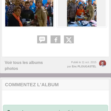
Voir tous les albums
Publié le
11 oct. 2015
par
Eric PLOUGASTEL
photos
COMMENTEZ L'ALBUM