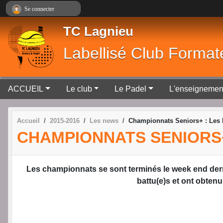
Panneau de gestion des cookies
Se connecter
TC Lagnieu
Labellisé Club Format
ACCUEIL
Le club
Le Padel
L'enseignemen
Accueil
2015-2016
Les news
Championnats Seniors+ : Les 
CHAMPIONNATS SENIORS+
Les championnats se sont terminés le week end derni
battu(e)s et ont obten