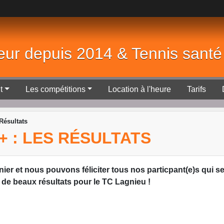
eur depuis 2014 & Tennis sant
t
Les compétitions
Location à l'heure
Tarifs
Résultats
 : LES RÉSULTATS
er et nous pouvons féliciter tous nos particpant(e)s qui se
u de beaux résultats pour le TC Lagnieu !