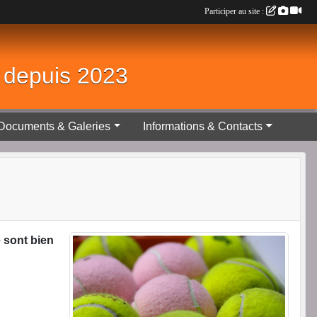
Participer au site :
é depuis 2023
Documents & Galeries
Informations & Contacts
 sont bien