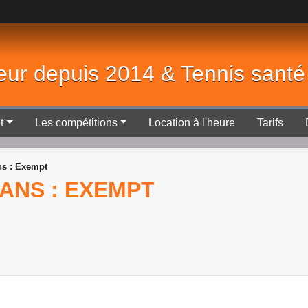
eur depuis 2014 & Tennis sant
t
Les compétitions
Location à l'heure
Tarifs
ns : Exempt
 ANS : EXEMPT