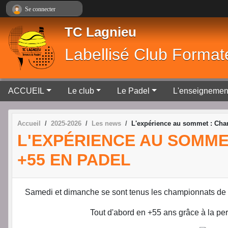
Panneau de gestion des cookies
Se connecter
TC Lagnieu
Labellisé Club Format
ACCUEIL
Le club
Le Padel
L'enseignemen
Accueil
2025-2026
Les news
L'expérience au sommet : Cham
L'EXPÉRIENCE AU SOMMET
+55 EN PADEL
Samedi et dimanche se sont tenus les championnats de l'A
Tout d'abord en +55 ans grâce à la p