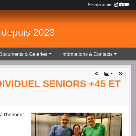
Participer au site :
é depuis 2023
Documents & Galeries
Informations & Contacts
IVIDUEL SENIORS +45 ET
 à l'honneur