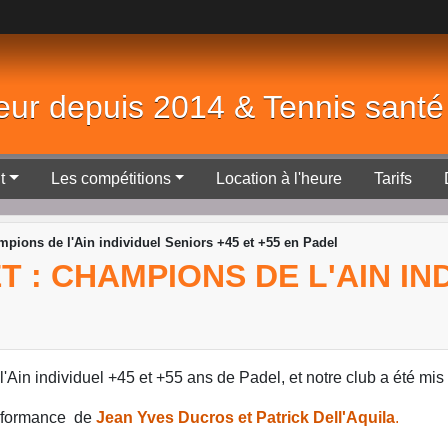
eur depuis 2014 & Tennis sant
t
Les compétitions
Location à l'heure
Tarifs
pions de l'Ain individuel Seniors +45 et +55 en Padel
 : CHAMPIONS DE L'AIN IND
in individuel +45 et +55 ans de Padel, et notre club a été mis
erformance de
Jean Yves Ducros et Patrick Dell'Aquila
.