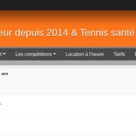
eur depuis 2014 & Tennis sant
t
Les compétitions
Location à l'heure
Tarifs
4 ans
.