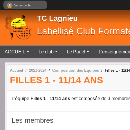
Panneau de gestion des cookies
Se connecter
TC Lagnieu
Labellisé Club Format
ACCUEIL
Le club
Le Padel
L'enseignemen
Accueil
2023-2024
Composition des Equipes
Filles 1 - 11/1
FILLES 1 - 11/14 ANS
L'équipe
Filles 1 - 11/14 ans
est composée de 3 membres
Les membres