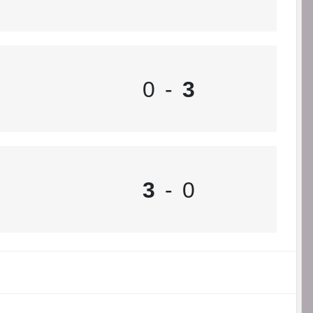
0
-
3
3
-
0