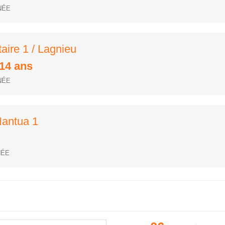
NÉE
taire 1 / Lagnieu
/14 ans
NÉE
 Nantua 1
NÉE