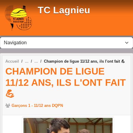
Panneau de gestion des cookies
TC Lagnieu
Accueil
Champion de ligue 11/12 ans, ils l'ont fait 💪
CHAMPION DE LIGUE
11/12 ANS, ILS L'ONT FAIT
💪
Garçons 1 - 11/12 ans DQPN