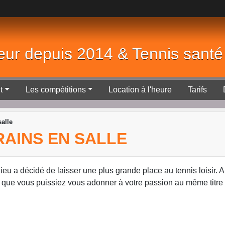
eur depuis 2014 & Tennis sant
t
Les compétitions
Location à l'heure
Tarifs
salle
RAINS EN SALLE
 a décidé de laisser une plus grande place au tennis loisir. A c
r que vous puissiez vous adonner à votre passion au même titre