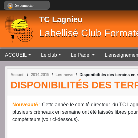
Panneau de gestion des cookies
Se connecter
TC Lagnieu
Labellisé Club Format
ACCUEIL
Le club
Le Padel
L'enseignemen
Accueil
2014-2015
Les news
Disponibilités des terrains en 
DISPONIBILITÉS DES TER
Nouveauté :
Cette année le comité directeur du TC Lagnieu
plusieurs créneaux en semaine ont été laissés libres pou
compétiteurs (voir ci-dessous).