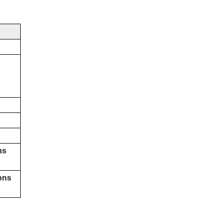
ns
ions