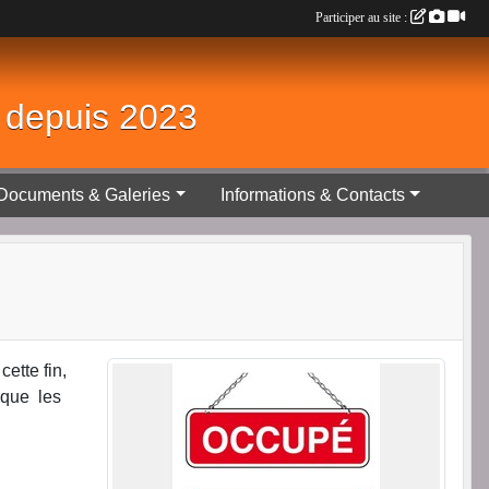
Participer au site :
é depuis 2023
Documents & Galeries
Informations & Contacts
ette fin,
 que les