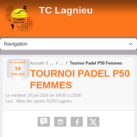
Panneau de gestion des cookies
TC Lagnieu
Le
vendredi
Accueil
Tournoi Padel P50 Femmes
19
TOURNOI PADEL P50
JUIN
2026
FEMMES
Le
vendredi
19
juin
2026
de 16h30 à 22h30
Lieu :
Allée des sports
01150
Lagnieu