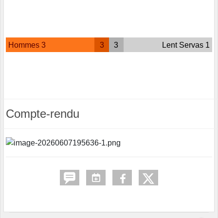
Hommes 3
3
3
Lent Servas 1
Compte-rendu