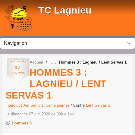
Panneau de gestion des cookies
TC Lagnieu
Le
dimanche
Accueil
Hommes 3 : Lagnieu / Lent Servas 1
07
HOMMES 3 :
JUIN
2026
LAGNIEU / LENT
SERVAS 1
Interclubs Ain Séniors, 3ème journée
/ Contre
Lent Servas 1
Le
dimanche
07
juin
2026
de 09h à 14h
Hommes 3