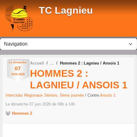
Panneau de gestion des cookies
TC Lagnieu
Le
dimanche
Accueil
Hommes 2 : Lagnieu / Ansois 1
07
HOMMES 2 :
JUIN
2026
LAGNIEU / ANSOIS 1
Interclubs Régionaux Séniors, 5ème journée
/ Contre
Ansois 1
Le
dimanche
07
juin
2026
de 09h à 14h
Hommes 2