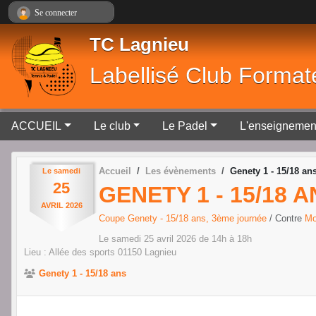
Panneau de gestion des cookies
Se connecter
TC Lagnieu
Labellisé Club Format
ACCUEIL
Le club
Le Padel
L'enseignemen
Accueil
Les évènements
Genety 1 - 15/18 an
Le
samedi
25
GENETY 1 - 15/18 
AVRIL
2026
Coupe Genety - 15/18 ans, 3ème journée
/ Contre
Mo
Le
samedi
25
avril
2026
de 14h à 18h
Lieu :
Allée des sports
01150
Lagnieu
Genety 1 - 15/18 ans