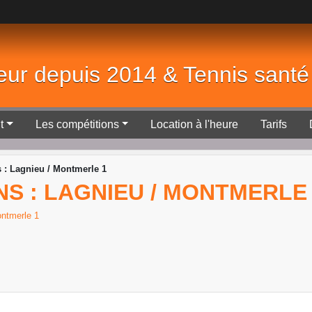
eur depuis 2014 & Tennis sant
t
Les compétitions
Location à l'heure
Tarifs
s : Lagnieu / Montmerle 1
ANS : LAGNIEU / MONTMERLE
ntmerle 1