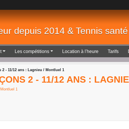
eur depuis 2014 & Tennis sant
t
Les compétitions
Location à l'heure
Tarifs
2 - 11/12 ans : Lagnieu / Montluel 1
NS 2 - 11/12 ANS : LAGNIE
e
Montluel 1