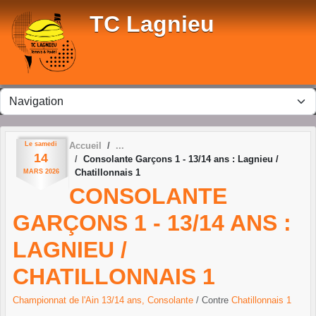
Panneau de gestion des cookies
TC Lagnieu
Le
samedi
Accueil
14
Consolante Garçons 1 - 13/14 ans : Lagnieu /
Chatillonnais 1
MARS
2026
CONSOLANTE
GARÇONS 1 - 13/14 ANS :
LAGNIEU /
CHATILLONNAIS 1
Championnat de l'Ain 13/14 ans, Consolante
/ Contre
Chatillonnais 1