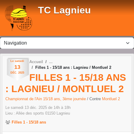
Panneau de gestion des cookies
TC Lagnieu
Le
samedi
Accueil
13
Filles 1 - 15/18 ans : Lagnieu / Montluel 2
DÉC.
2025
FILLES 1 - 15/18 ANS
: LAGNIEU / MONTLUEL 2
Championnat de l'Ain 15/18 ans, 3ème journée
/ Contre
Montluel 2
Le
samedi
13
déc.
2025
de 14h à 18h
Lieu :
Allée des sports
01150
Lagnieu
Filles 1 - 15/18 ans