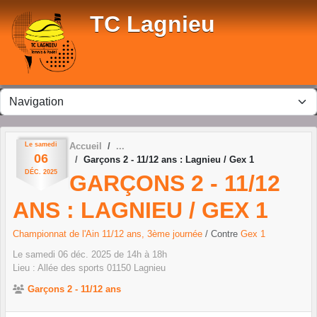
Panneau de gestion des cookies
TC Lagnieu
Le
samedi
Accueil
06
Garçons 2 - 11/12 ans : Lagnieu / Gex 1
DÉC.
2025
GARÇONS 2 - 11/12
ANS : LAGNIEU / GEX 1
Championnat de l'Ain 11/12 ans, 3ème journée
/ Contre
Gex 1
Le
samedi
06
déc.
2025
de 14h à 18h
Lieu :
Allée des sports
01150
Lagnieu
Garçons 2 - 11/12 ans