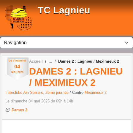
Panneau de gestion des cookies
TC Lagnieu
Le
dimanche
Accueil
Dames 2 : Lagnieu / Meximieux 2
04
DAMES 2 : LAGNIEU
MAI
2025
/ MEXIMIEUX 2
Interclubs Ain Séniors, 2ème journée
/ Contre
Meximieux 2
Le
dimanche
04
mai
2025
de 09h à 14h
Dames 2