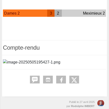
Dames 2
3
2
Meximieux 2
Compte-rendu
Publié le
27 avril 2025
par
Rodolphe IMBERT