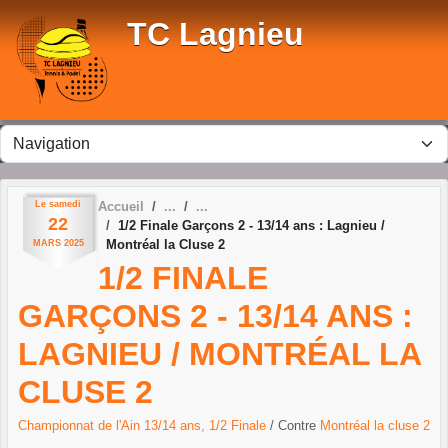
Panneau de gestion des cookies
TC Lagnieu
Le
samedi
Accueil
22
1/2 Finale Garçons 2 - 13/14 ans : Lagnieu /
Montréal la Cluse 2
MARS
2025
1/2 FINALE
GARÇONS 2 - 13/14 ANS :
LAGNIEU / MONTRÉAL LA
CLUSE 2
Championnat de l'Ain 13/14 ans, 1/2 Finale
/ Contre
Montréal la cluse 2