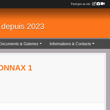
Participer au site :
é depuis 2023
Documents & Galeries
Informations & Contacts
YONNAX 1