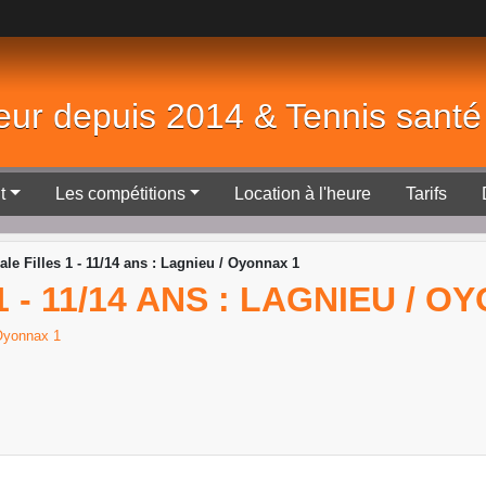
eur depuis 2014 & Tennis sant
t
Les compétitions
Location à l'heure
Tarifs
ale Filles 1 - 11/14 ans : Lagnieu / Oyonnax 1
1 - 11/14 ANS : LAGNIEU / O
yonnax 1