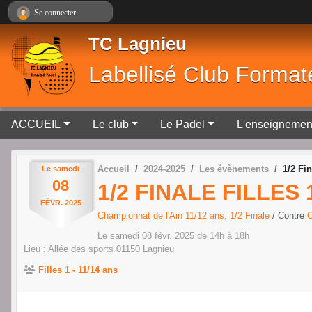
Panneau de gestion des cookies
Se connecter
TC Lagnieu
Labellisé Club Format
ACCUEIL
Le club
Le Padel
L'enseignemen
Accueil
2024-2025
Les évènements
1/2 Fin
Le
samedi
08
1/2 FINALE FILLES 
FÉVR.
2025
Championnat de l'Ain 11/12 ans, 1/2 Finale
/ Contre
O
Le
samedi
08
févr.
2025
de 14h à 18h
Lieu :
Allée des sports
01150
Lagnieu
Filles 1 - 11/14 ans