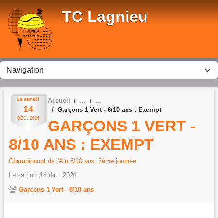
Panneau de gestion des cookies
TC Lagnieu
Le
samedi
Accueil
14
Garçons 1 Vert - 8/10 ans : Exempt
DÉC.
2024
GARÇONS 1 VERT -
8/10 ANS : EXEMPT
Championnat de l'Ain 8/10 ans, 3ème journée
Le
samedi
14
déc.
2024
Garçons 1 Vert - 8/10 ans