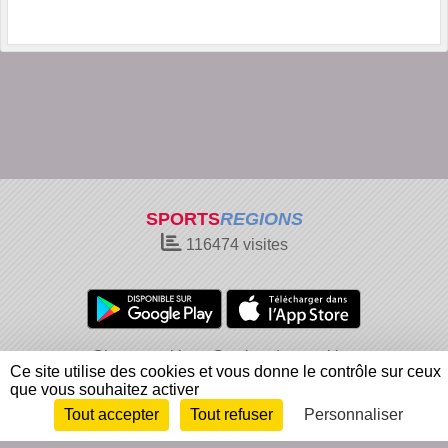
SPORTS
REGIONS
116474
visites
Charte cookies
Gestion des cookies
Ce site utilise des cookies et vous donne le contrôle sur ceux
Informations légales
Signaler un contenu inapproprié
que vous souhaitez activer
Tout accepter
Tout refuser
Personnaliser
Envie de participer ?
Connexion