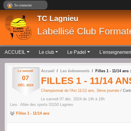
Panneau de gestion des cookies
Se connecter
TC Lagnieu
Labellisé Club Format
ACCUEIL
Le club
Le Padel
L'enseignemen
Accueil
Les évènements
Filles 1 - 11/14 an
Le
samedi
07
FILLES 1 - 11/14 
DÉC.
2024
Championnat de l'Ain 11/12 ans, 3ème journée
/ Con
Le
samedi
07
déc.
2024
de 14h à 18h
Lieu :
Allée des sports
01150
Lagnieu
Filles 1 - 11/14 ans