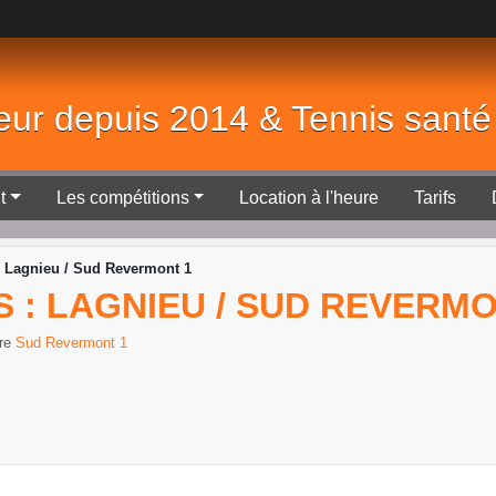
eur depuis 2014 & Tennis sant
t
Les compétitions
Location à l'heure
Tarifs
s : Lagnieu / Sud Revermont 1
ANS : LAGNIEU / SUD REVERM
tre
Sud Revermont 1