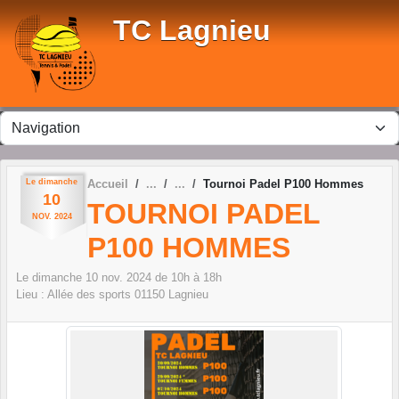
Panneau de gestion des cookies
TC Lagnieu
Le
dimanche
Accueil
Tournoi Padel P100 Hommes
10
TOURNOI PADEL
NOV.
2024
P100 HOMMES
Le
dimanche
10
nov.
2024
de 10h à 18h
Lieu :
Allée des sports
01150
Lagnieu