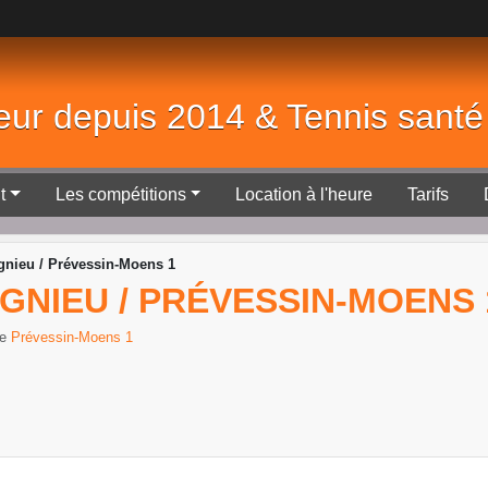
eur depuis 2014 & Tennis sant
t
Les compétitions
Location à l'heure
Tarifs
nieu / Prévessin-Moens 1
AGNIEU / PRÉVESSIN-MOENS 
re
Prévessin-Moens 1