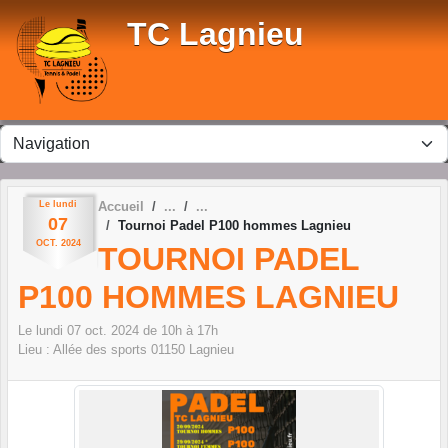
Panneau de gestion des cookies
TC Lagnieu
Le
lundi
Accueil
07
Tournoi Padel P100 hommes Lagnieu
OCT.
2024
TOURNOI PADEL
P100 HOMMES LAGNIEU
Le
lundi
07
oct.
2024
de 10h à 17h
Lieu :
Allée des sports
01150
Lagnieu