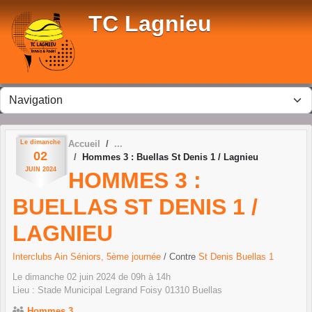
Panneau de gestion des cookies
TC Lagnieu
Le
dimanche
Accueil
02
Hommes 3 : Buellas St Denis 1 / Lagnieu
JUIN
2024
HOMMES 3 :
BUELLAS ST DENIS 1 /
LAGNIEU
Interclubs Ain Séniors, 5ème journée
/ Contre
St Denis Buellas 1
Le
dimanche
02
juin
2024
de 09h à 14h
Lieu :
Stade Municipal Legrand Foisy
01310
Buellas
Hommes 3