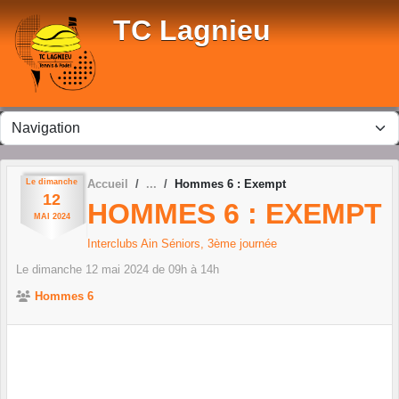
Panneau de gestion des cookies
TC Lagnieu
Le
dimanche
Accueil
Hommes 6 : Exempt
12
HOMMES 6 : EXEMPT
MAI
2024
Interclubs Ain Séniors, 3ème journée
Le
dimanche
12
mai
2024
de 09h à 14h
Hommes 6