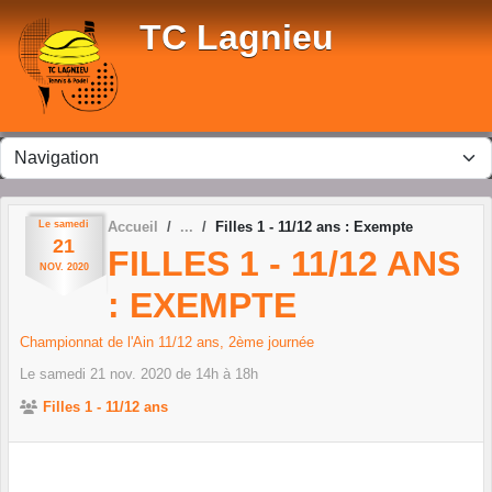
Panneau de gestion des cookies
TC Lagnieu
Le
samedi
Accueil
Filles 1 - 11/12 ans : Exempte
21
FILLES 1 - 11/12 ANS
NOV.
2020
: EXEMPTE
Championnat de l'Ain 11/12 ans, 2ème journée
Le
samedi
21
nov.
2020
de 14h à 18h
Filles 1 - 11/12 ans