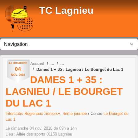
Panneau de gestion des cookies
TC Lagnieu
Le
dimanche
Accueil
04
Dames 1 + 35 : Lagnieu / Le Bourget du Lac 1
NOV.
2018
DAMES 1 + 35 :
LAGNIEU / LE BOURGET
DU LAC 1
Interclubs Régionaux Seniors+, 4ème journée
/ Contre
Le Bourget du
Lac 1
Le
dimanche
04
nov.
2018
de 09h à 14h
Lieu :
Allée des sports
01150
Lagnieu