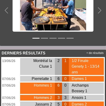
Précedent
Sui
DERNIERS RÉSULTATS
+ de résultats
Montréal la
2
1
1/2 Finale
13/06/26
Cluse 1
Genety 1 - 13/14
ans
Pierrelatte 1
6
0
Dames 1
07/06/26
Hommes 1
6
0
Archamps
07/06/26
Bossey 1
Hommes 2
3
3
Ansois 1
07/06/26
Jassans 2
5
0
Dames 2
07/06/26