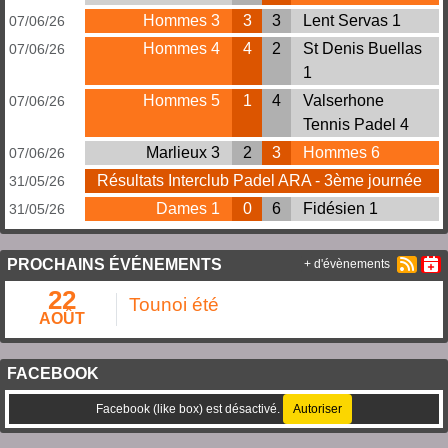
Hommes 3
3
3
Lent Servas 1
07/06/26
Hommes 4
4
2
St Denis Buellas
07/06/26
1
Hommes 5
1
4
Valserhone
07/06/26
Tennis Padel 4
Marlieux 3
2
3
Hommes 6
07/06/26
Résultats Interclub Padel ARA - 3ème journée
31/05/26
Dames 1
0
6
Fidésien 1
31/05/26
PROCHAINS ÉVÉNEMENTS
+ d'évènements
22
Tounoi été
AOÛT
FACEBOOK
Facebook (like box) est désactivé.
Autoriser