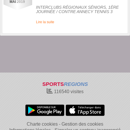
MAI
2019
INTERCLUBS RÉGIONAUX SÉNIORS, 1ÈRE
JOURNÉE
/ CONTRE
ANNECY TENNIS 3
Lire la suite
SPORTS
REGIONS
116540
visites
Charte cookies
Gestion des cookies