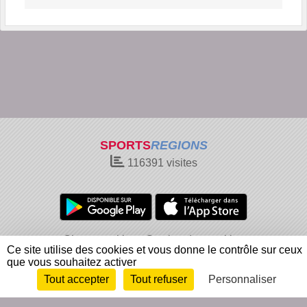
SPORTS
REGIONS
116391
visites
Charte cookies
Gestion des cookies
Ce site utilise des cookies et vous donne le contrôle sur ceux
Informations légales
Signaler un contenu inapproprié
que vous souhaitez activer
Tout accepter
Tout refuser
Personnaliser
Envie de participer ?
Connexion